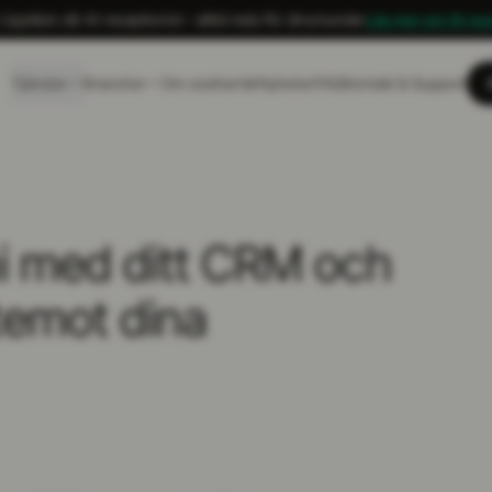
Upptäck vår AI-receptionist – alltid redo för dina kunder.
Läs mer om AI-rec
Tjänster
Brancher
Om oss
Karriär
Nyheter
FAQ
Kontakt & Support
ni med ditt CRM och
temot dina