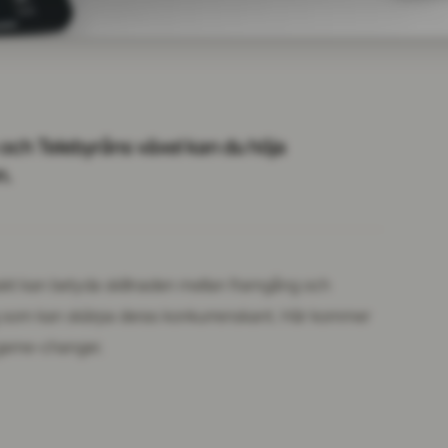
och Telebyråns växel kan du höja
n.
takt kan betyda skillnaden mellan framgång och
tyg som kan skärpa deras konkurrenskant. Här kommer
 game-changer.