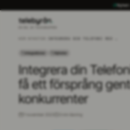
Nyhet:
EN DEL AV TECHGRUPPEN
HEM
/
NYHETER
/
INTEGRERA DIN TELEFONI MED DITT CRM OCH FÅ ETT FÖRSPRÅNG GENTEMOT DINA KONKURRENTER
Integrationer
Nyheter
Integrera din Telefo
få ett försprång gen
konkurrenter
7 november 2023
3
min läsning