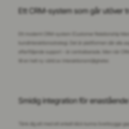
Ett CRM-system som går utöver tr
Ett modernt CRM-system (Customer Relationship Mana
kundinteraktionsstrategi. Det är plattformen där alla asp
efterföljande support – är centraliserade. Men när C
till en helt ny värld av interaktionsmöjligheter.
Smidig integration för enaståend
Tänk dig att med ett enkelt klick kunna överbrygga ga