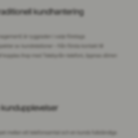
aditionell kundhantering
gement) är ryggraden i varje företags
ekter av kundrelationer – från första kontakt till
RM kopplas ihop med Telebyrån-telefoni, öppnas dörren
e kundupplevelser
pet mellan ett telefonsamtal och en kunds fullständiga