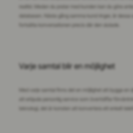
realtid. Medan du pratar med kunden kan du göra an
databasen. Nästa gång samma kund ringer, är dessa ant
fortsätta konversationen precis där den slutade.
Varje samtal blir en möjlighet
Med varje samtal finns det en möjlighet att bygga en d
att erbjuda personlig service som överträffar förvänt
teknologi, det är konsten att konvertera ett enkelt telef