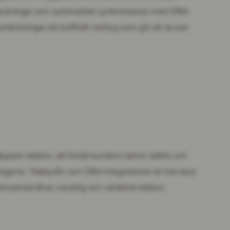
teckningar som automatiskt synkroniseras med CRM-
eckningar ett kraftfullt verktyg som gör att du kan
jupare relation, att förstå kundens behov bättre och
ningarna. Telebyrån och CRM-integrationen är inte bara
onsamtal till en varaktig och värdefull relation.