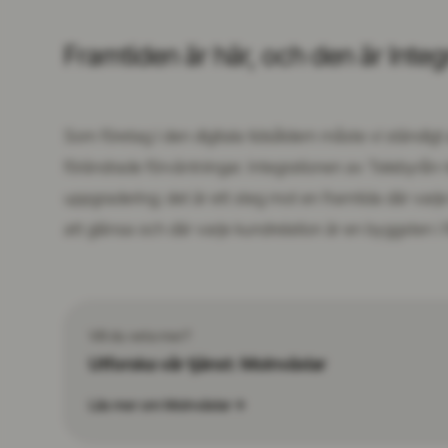
Framtiden är här, och den är Inte
Som företag i den digitala tidsåldern måste vi ständi
förändrade förväntningar. Integrationen av Telebyrån-
uppgradering; det är ett steg mot en framtida där varj
att glänsa och där varje kundrelation är en byggsten i
Vill du veta mer?
Utforska vår tjänst:
Molnväxlar
Läs mer om
Molnväxlar