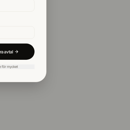
ra avtal
re för mycket