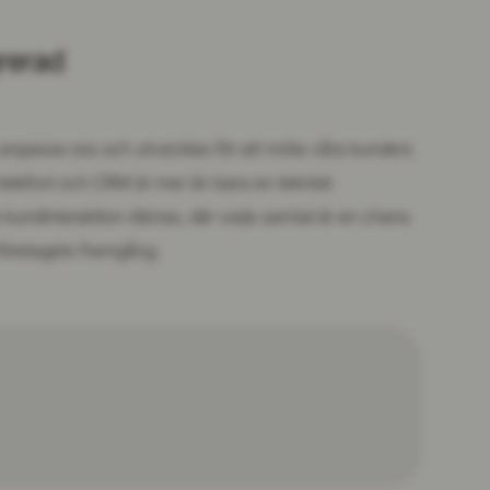
grerad
gt anpassa oss och utvecklas för att möta våra kunders
telefoni och CRM är mer än bara en teknisk
e kundinteraktion räknas, där varje samtal är en chans
 företagets framgång.