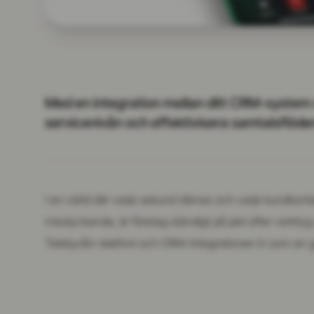
Med en integration mellan ditt CRM-system 
servicenivån och effektivisera samtalsflöde
I en värld där varje sekund räknas och varje kundkon
misslyckande, är företag ständigt på jakt efter verk
Telebyrån-telefoni och CRM-integrationen in som en