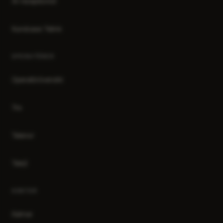
AI-receptionist
Kundcase: Telink
OPERATÖRER
Operatöröversikt
Tre
Telenor
Tele2
KONTOR
Kalmar