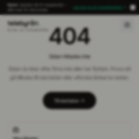
Nyhet:
Upptäck vår AI-receptionist –
Läs mer om AI-receptionisten
alltid redo för dina kunder.
404
EN DEL AV TECHGRUPPEN
Sidan hittades inte
Sidan du letar efter finns inte eller har flyttats. Prova att
gå tillbaka till startsidan eller utforska länkarna nedan.
Till startsidan
Våra tjänster