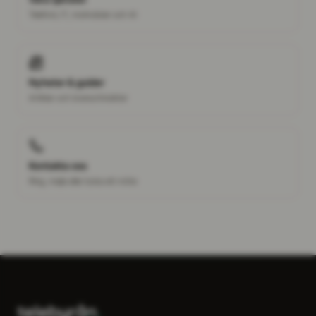
Telefoni, IT, molnväxlar och AI
Nyheter & guider
Artiklar och branschinsikter
Kontakta oss
Ring, mejla eller boka ett möte