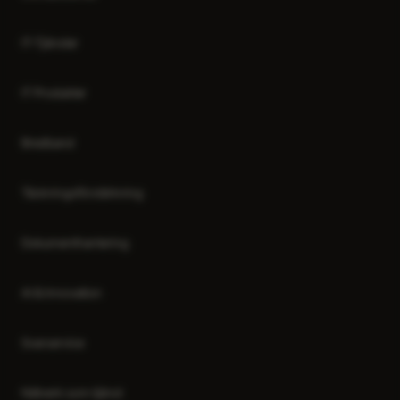
IT-Tjänster
IT Produkter
Bredband
Täckningsförstärkning
Dokumenthantering
AI & Innovation
Svarservice
Nätverk som tjänst