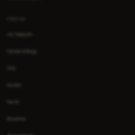
FÖRETAG
Om Telebyrån
Nyheter & Blogg
FAQ
Kontakt
Karriär
Bli partner