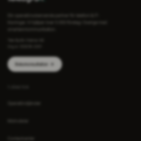
Din operatörsoberoende partner för telefoni & IT-
lösningar. Vi hjälper över 5 000 företag i Sverige med
smartare kommunikation.
Tele-Byrån i Kalmar AB
Org.nr: 559216-2001
Boka konsultation
TJÄNSTER
Operatörstjänster
Molnväxlar
Contactcenter