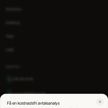
Stockholm
Göteborg
Växjö
Luleå
KONTAKT
010-551 19 19
support@telebyran.se
Få en kostnadsfri avtalsanalys
Mån–fre 08:30–17:00